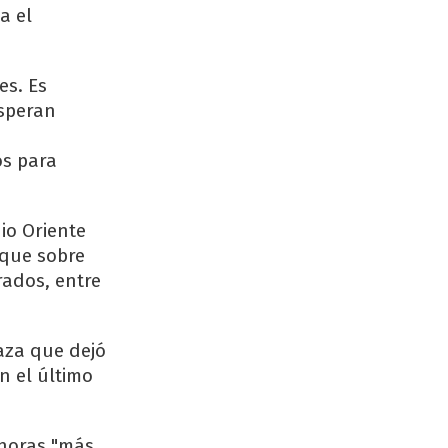
a el
es. Es
esperan
os para
io Oriente
aque sobre
rados, entre
Gaza que dejó
n el último
 horas "más