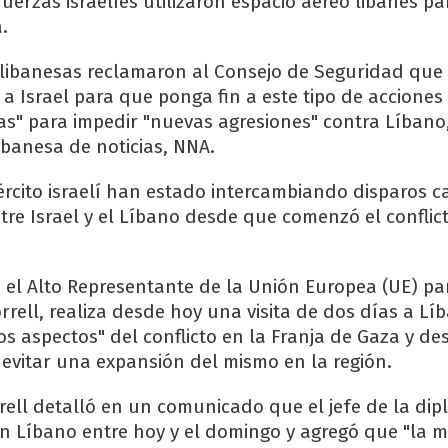
fuerzas israelíes utilizaron espacio aéreo libanés pa
.
libanesas reclamaron al Consejo de Seguridad que
 a Israel para que ponga fin a este tipo de acciones
vas" para impedir "nuevas agresiones" contra Líbano
ibanesa de noticias, NNA.
ército israelí han estado intercambiando disparos ca
ntre Israel y el Líbano desde que comenzó el conflic
, el Alto Representante de la Unión Europea (UE) par
orrell, realiza desde hoy una visita de dos días a L
s aspectos" del conflicto en la Franja de Gaza y de
 evitar una expansión del mismo en la región.
rrell detalló en un comunicado que el jefe de la di
n Líbano entre hoy y el domingo y agregó que "la m