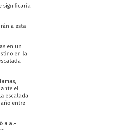
significaría
erán a esta
mas en un
stino en la
 escalada
 Hamas,
ante el
la escalada
 año entre
ó a al-