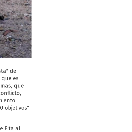
sta" de
o que es
amas, que
onflicto,
miento
0 objetivos"
 Eita al