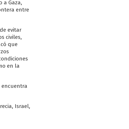
o a Gaza,
ontera entre
de evitar
 civiles,
acó que
rzos
 condiciones
mo en la
e encuentra
ecia, Israel,