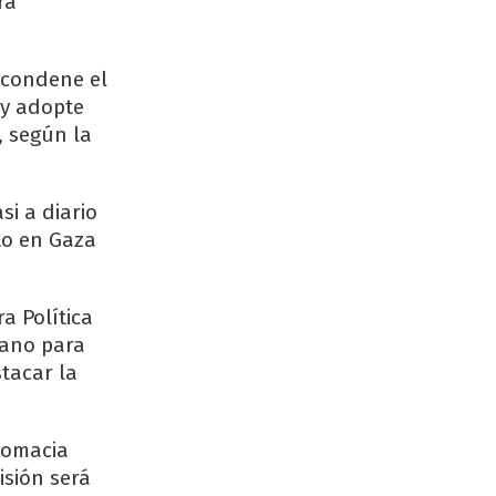
ra
 condene el
 y adopte
, según la
si a diario
to en Gaza
a Política
íbano para
stacar la
plomacia
isión será