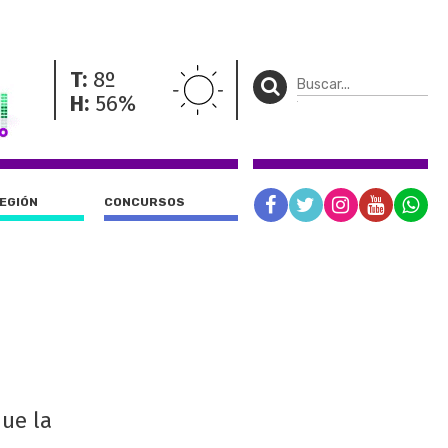
T:
8º
H:
56%
REGIÓN
CONCURSOS
que la