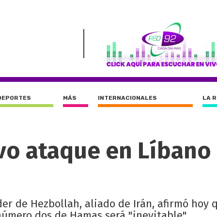
DEPORTES
MÁS
INTERNACIONALES
LA 
evo ataque en Líbano
der de Hezbollah, aliado de Irán, afirmó hoy 
 número dos de Hamas será "inevitable".