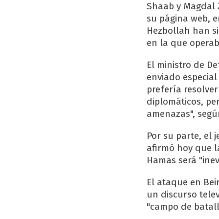
Shaab y Magdal Zo
su página web, en
Hezbollah han si
en la que operaba
El ministro de De
enviado especial
prefería resolver
diplomáticos, per
amenazas", según
Por su parte, el 
afirmó hoy que l
Hamas será "inevi
El ataque en Beir
un discurso tele
"campo de batall