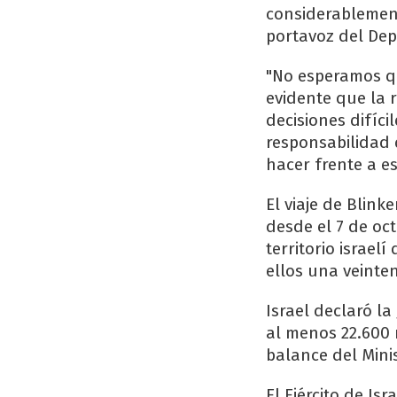
considerablement
portavoz del Dep
"No esperamos qu
evidente que la 
decisiones difíci
responsabilidad 
hacer frente a es
El viaje de Blin
desde el 7 de oc
territorio israel
ellos una veinte
Israel declaró l
al menos 22.600 
balance del Mini
El Ejército de I