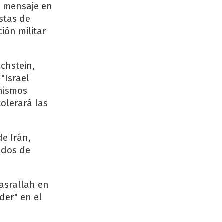
un mensaje en
istas de
ión militar
ochstein,
"Israel
anismos
tolerará las
de Irán,
 dos de
Nasrallah en
der" en el