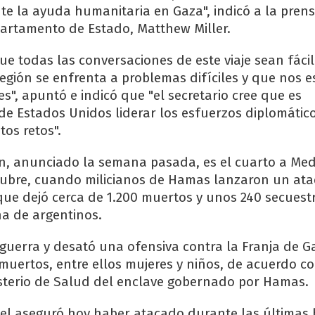
e la ayuda humanitaria en Gaza", indicó a la prens
artamento de Estado, Matthew Miller.
e todas las conversaciones de este viaje sean fácil
región se enfrenta a problemas difíciles y que nos 
les", apuntó e indicó que "el secretario cree que es
de Estados Unidos liderar los esfuerzos diplomátic
tos retos".
ken, anunciado la semana pasada, es el cuarto a Med
tubre, cuando milicianos de Hamas lanzaron un at
í que dejó cerca de 1.200 muertos y unos 240 secuest
na de argentinos.
a guerra y desató una ofensiva contra la Franja de 
muertos, entre ellos mujeres y niños, de acuerdo co
sterio de Salud del enclave gobernado por Hamas.
srael aseguró hoy haber atacado durante las últimas