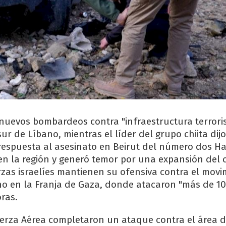
 nuevos bombardeos contra "infraestructura terrori
ur de Líbano, mientras el líder del grupo chiita dij
 respuesta al asesinato en Beirut del número dos H
en la región y generó temor por una expansión del c
rzas israelíes mantienen su ofensiva contra el movi
ino en la Franja de Gaza, donde atacaron "más de 10
oras.
uerza Aérea completaron un ataque contra el área de