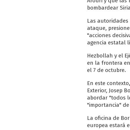
Arouri y que las 
bombardear Siria
Las autoridades 
ataque, presione
"acciones decisi
agencia estatal l
Hezbollah y el Ej
en la frontera e
el 7 de octubre.
En este contexto
Exterior, Josep B
abordar "todos lo
"importancia" de
La oficina de Bo
europea estará e