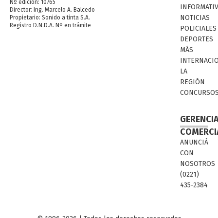
Nº edición: 10765
INFORMATI
Director: Ing. Marcelo A. Balcedo
NOTICIAS
Propietario: Sonido a tinta S.A.
Registro D.N.D.A. Nº en trámite
POLICIALES
DEPORTES
MÁS
INTERNACI
LA
REGIÓN
CONCURSO
GERENCI
COMERCI
ANUNCIÁ
CON
NOSOTROS
(0221)
435-2384