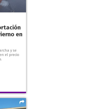
ortación
vierno en
archa y se
n el precio
s.