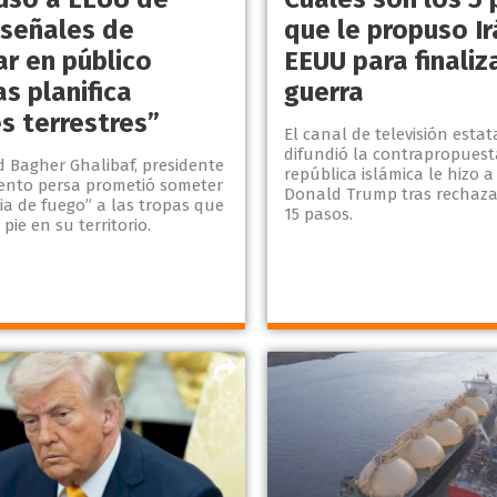
 señales de
que le propuso Ir
ar en público
EEUU para finaliza
s planifica
guerra
s terrestres”
El canal de televisión estata
difundió la contrapropuest
agher Ghalibaf, presidente
república islámica le hizo a
ento persa prometió someter
Donald Trump tras rechaza
ia de fuego” a las tropas que
15 pasos.
ie en su territorio.