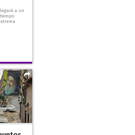
llegará a un
 tiempo
extrema
 puntos