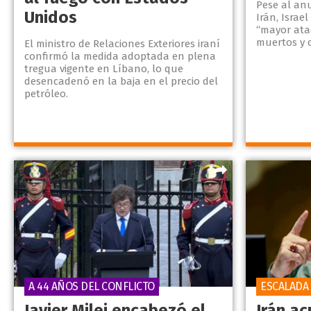
Pese al an
Unidos
Irán, Israe
“mayor ata
muertos y c
El ministro de Relaciones Exteriores iraní
confirmó la medida adoptada en plena
tregua vigente en Líbano, lo que
desencadenó en la baja en el precio del
petróleo.
A 44 AÑOS DEL CONFLICTO
ESCALADA
Javier Milei encabezó el
Irán a