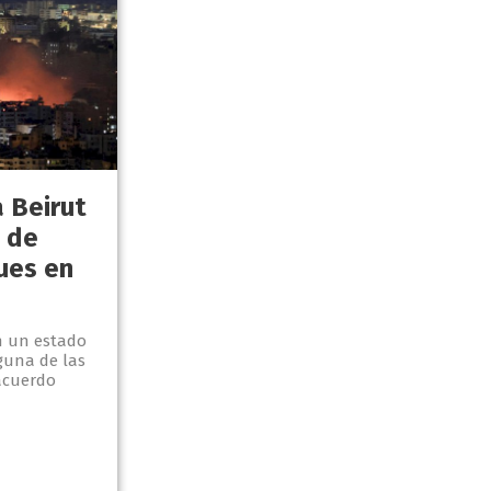
 Beirut
 de
ues en
en un estado
guna de las
acuerdo