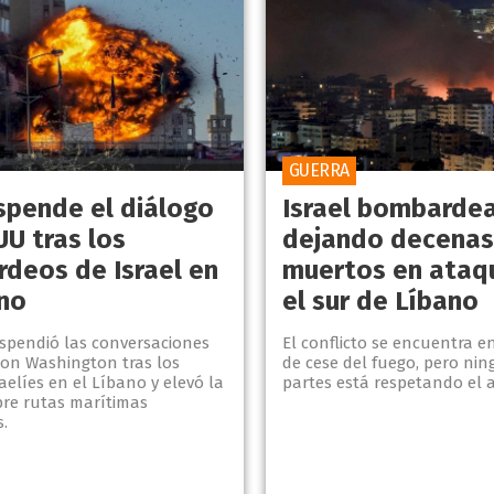
GUERRA
uspende el diálogo
Israel bombardea
UU tras los
dejando decenas
deos de Israel en
muertos en ataq
ano
el sur de Líbano
spendió las conversaciones
El conflicto se encuentra 
con Washington tras los
de cese del fuego, pero nin
aelíes en el Líbano y elevó la
partes está respetando el 
bre rutas marítimas
s.