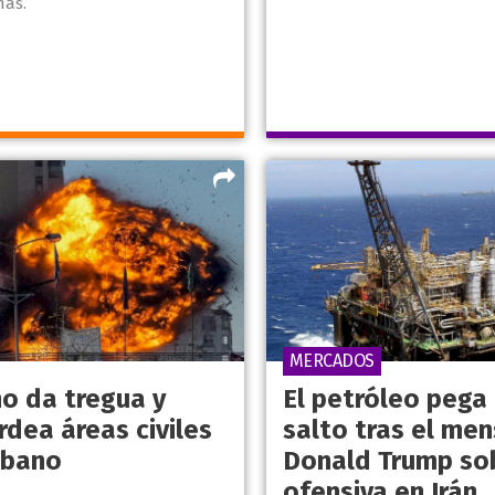
más.
MERCADOS
no da tregua y
El petróleo pega
dea áreas civiles
salto tras el men
íbano
Donald Trump sob
ofensiva en Irán