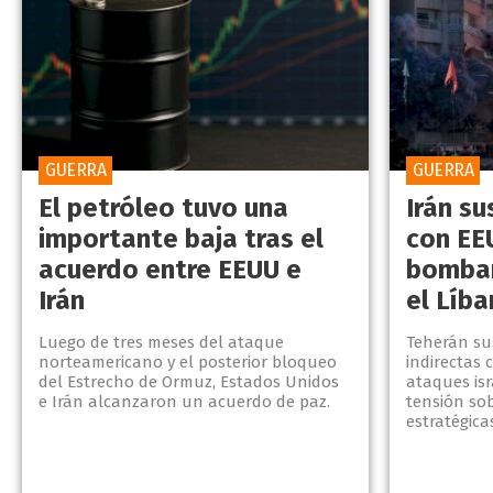
GUERRA
GUERRA
El petróleo tuvo una
Irán s
importante baja tras el
con EE
acuerdo entre EEUU e
bombar
Irán
el Líb
Luego de tres meses del ataque
Teherán su
norteamericano y el posterior bloqueo
indirectas 
del Estrecho de Ormuz, Estados Unidos
ataques isr
e Irán alcanzaron un acuerdo de paz.
tensión so
estratégica