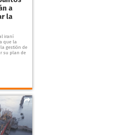
án a
r la
l iraní
a que la
 la gestión de
r su plan de