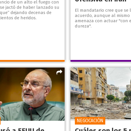
uncio de un alto el fuego con
l se jactó de haber lanzado su
El mandatario cree que se 
que” dejando decenas de
acuerdo, aunque al mismo
ientos de heridos.
amenaza con actuar "con 
dureza".
NEGOCACIÓN
cusó a EEUU de
Cuáles son los 5