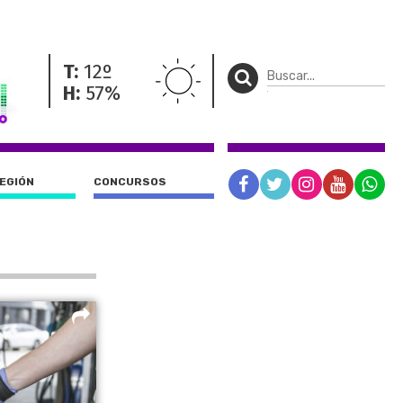
T:
12º
H:
57%
REGIÓN
CONCURSOS