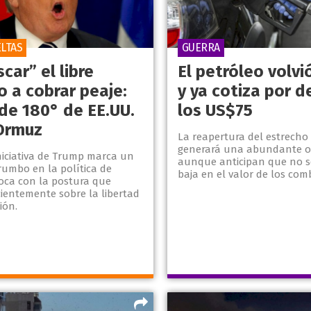
ELTAS
GUERRA
car” el libre
El petróleo volvi
o a cobrar peaje:
y ya cotiza por d
 de 180° de EE.UU.
los US$75
Ormuz
La reapertura del estrecho
generará una abundante of
niciativa de Trump marca un
aunque anticipan que no s
rumbo en la política de
baja en el valor de los com
hoca con la postura que
cientemente sobre la libertad
ión.