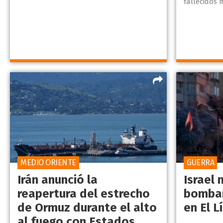
fallecidos 
MEDIO ORIENTE
GUERRA
Irán anunció la
Israel 
reapertura del estrecho
bombar
de Ormuz durante el alto
en El L
al fuego con Estados