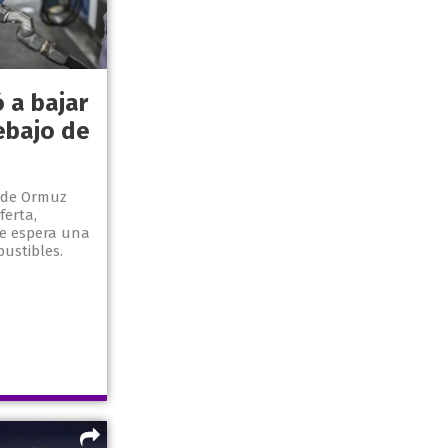
ó a bajar
ebajo de
 de Ormuz
erta,
e espera una
bustibles.