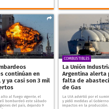
COMBUSTIBLES
ombardeos
La Unión Industri
es continúan en
Argentina alerta 
 y ya casi son 3 mil
falta de abastec
ertos
de Gas
 alto al fuego vigente, el
La UIA advirtió por el sumi
raelí bombardeó este sábado
y pidió medidas al Gobierno
egiones del país, dejando 9
impactos en la producción.