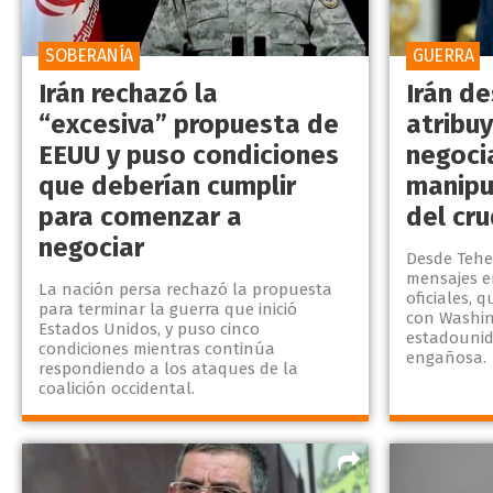
SOBERANÍA
GUERRA
Irán rechazó la
Irán d
“excesiva” propuesta de
atribuy
EEUU y puso condiciones
negoci
que deberían cumplir
manipu
para comenzar a
del cr
negociar
Desde Tehe
mensajes e
La nación persa rechazó la propuesta
oficiales,
para terminar la guerra que inició
con Washin
Estados Unidos, y puso cinco
estadounid
condiciones mientras continúa
engañosa.
respondiendo a los ataques de la
coalición occidental.