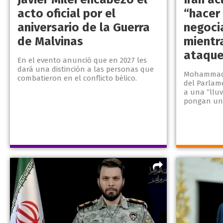
acto oficial por el
“hacer
aniversario de la Guerra
negoci
de Malvinas
mientra
ataque
En el evento anunció que en 2027 les
dará una distinción a las personas que
Mohammad B
combatieron en el conflicto bélico.
del Parlam
a una “lluv
pongan un p