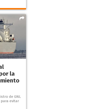
al
por la
imiento
nistro de GNL
 para evitar