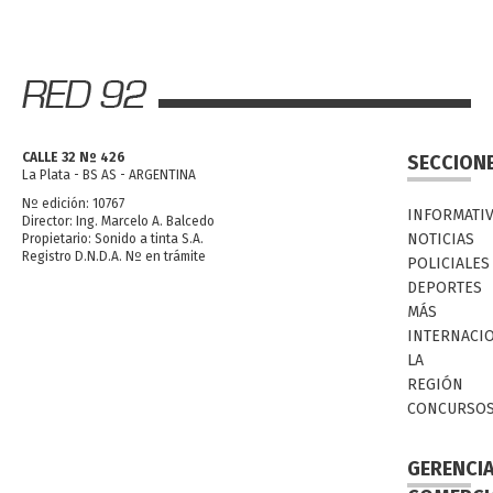
CALLE 32 Nº 426
SECCION
La Plata - BS AS - ARGENTINA
Nº edición: 10767
INFORMATI
Director: Ing. Marcelo A. Balcedo
NOTICIAS
Propietario: Sonido a tinta S.A.
Registro D.N.D.A. Nº en trámite
POLICIALES
DEPORTES
MÁS
INTERNACI
LA
REGIÓN
CONCURSO
GERENCI