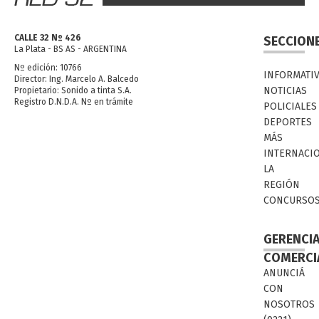
CALLE 32 Nº 426
SECCION
La Plata - BS AS - ARGENTINA
Nº edición: 10766
INFORMATI
Director: Ing. Marcelo A. Balcedo
NOTICIAS
Propietario: Sonido a tinta S.A.
Registro D.N.D.A. Nº en trámite
POLICIALES
DEPORTES
MÁS
INTERNACI
LA
REGIÓN
CONCURSO
GERENCI
COMERCI
ANUNCIÁ
CON
NOSOTROS