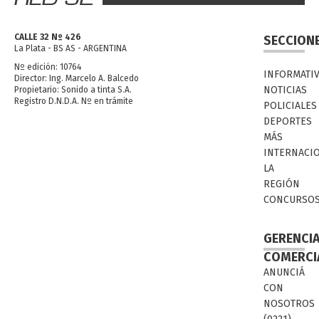
CALLE 32 Nº 426
SECCION
La Plata - BS AS - ARGENTINA
Nº edición: 10764
INFORMATI
Director: Ing. Marcelo A. Balcedo
NOTICIAS
Propietario: Sonido a tinta S.A.
Registro D.N.D.A. Nº en trámite
POLICIALES
DEPORTES
MÁS
INTERNACI
LA
REGIÓN
CONCURSO
GERENCI
COMERCI
ANUNCIÁ
CON
NOSOTROS