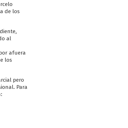
rcelo
a de los
diente,
do al
por afuera
e los
rcial pero
sional. Para
: