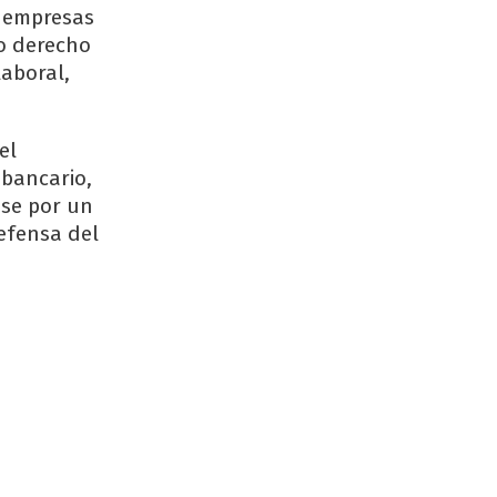
n empresas
mo derecho
laboral,
el
 bancario,
ose por un
defensa del