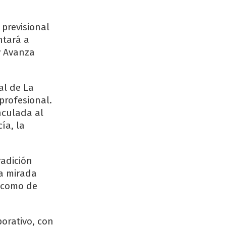
previsional
ntará a
y Avanza
al de La
profesional.
nculada al
ía, la
radición
na mirada
s como de
porativo, con