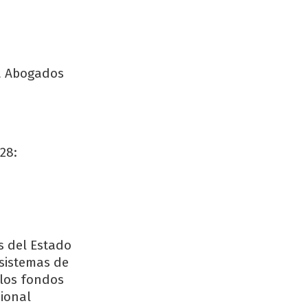
ra Abogados
28:
s del Estado
 sistemas de
 los fondos
sional