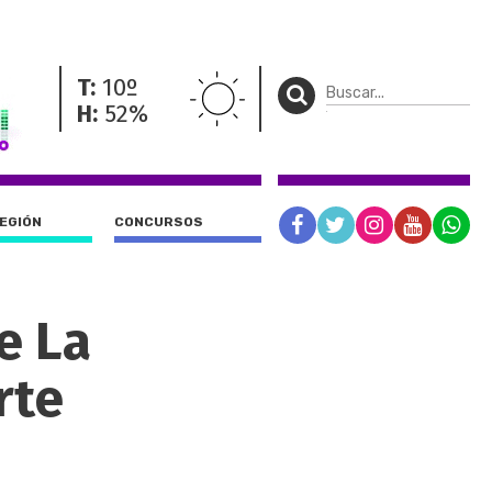
T:
10º
H:
52%
REGIÓN
CONCURSOS
e La
rte