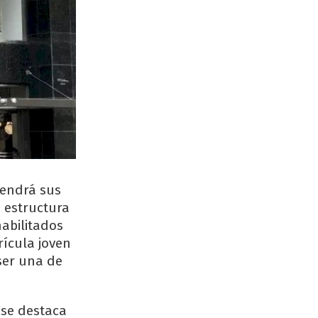
tendrá sus
 estructura
abilitados
rícula joven
ser una de
 se destaca