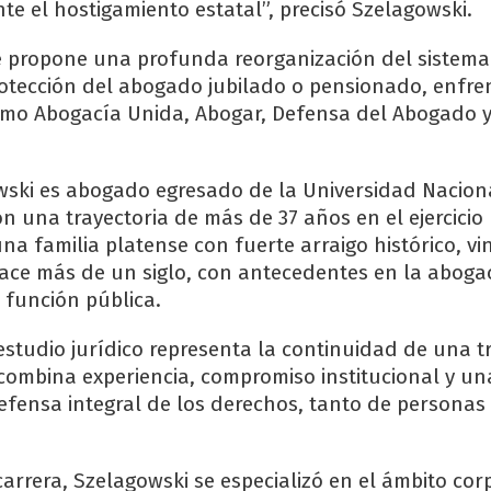
te el hostigamiento estatal”, precisó Szelagowski.
e propone una profunda reorganización del sistema 
rotección del abogado jubilado o pensionado, enfre
omo Abogacía Unida, Abogar, Defensa del Abogado 
ski es abogado egresado de la Universidad Nacion
n una trayectoria de más de 37 años en el ejercicio 
na familia platense con fuerte arraigo histórico, vi
ce más de un siglo, con antecedentes en la abogac
 función pública.
estudio jurídico representa la continuidad de una t
combina experiencia, compromiso institucional y u
efensa integral de los derechos, tanto de persona
carrera, Szelagowski se especializó en el ámbito cor