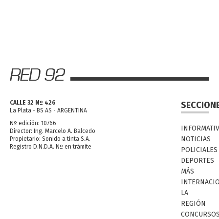
CALLE 32 Nº 426
SECCION
La Plata - BS AS - ARGENTINA
Nº edición: 10766
INFORMATI
Director: Ing. Marcelo A. Balcedo
NOTICIAS
Propietario: Sonido a tinta S.A.
Registro D.N.D.A. Nº en trámite
POLICIALES
DEPORTES
MÁS
INTERNACI
LA
REGIÓN
CONCURSO