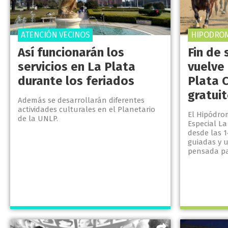
ATENCIÓN VECINOS
HIPODROM
Así funcionarán los
Fin de 
servicios en La Plata
vuelve 
durante los feriados
Plata 
gratui
Además se desarrollarán diferentes
actividades culturales en el Planetario
El Hipódro
de la UNLP.
Especial La
desde las 1
guiadas y 
pensada par