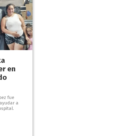
ta
er en
do
pez fue
 ayudar a
spital.