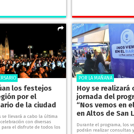
ERSARIO
POR LA MAÑANA
úan los festejos
Hoy se realizará 
egión por el
jornada del pro
ario de la ciudad
“Nos vemos en el
en Altos de San 
 se llevará a cabo la última
celebración con diversas
Durante el programa, los v
para el disfrute de todos los
podrán realizar consultas y