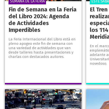
SEMANA DE LA FERIA
ESTE SÁB
Fin de Semana en la Feria
El Tren
del Libro 2024: Agenda
realiza
de Actividades
especia
Imperdibles
los 114
Meridi
La Feria Internacional del Libro está en
pleno apogeo este fin de semana con
En el marco
una variedad de actividades que van
emplemático
desde talleres hasta presentaciones y
adelante ac
charlas con destacados autores.
Universitar
novedoso.