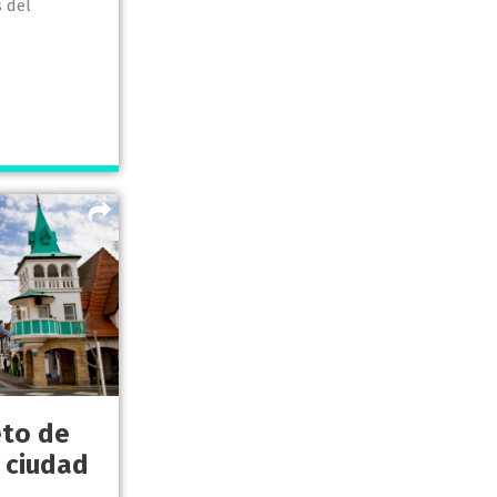
 del
eto de
a ciudad