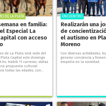
O DE LA PLATA
ENCUENTRO
semana en familia:
Realizarán una j
el Especial La
de concientizaci
Capital con acceso
el autismo en Pl
to
Moreno
mo de La Plata será sede del
Con diversas actividades, b
 Plata Capital este domingo
generar conciencia y fomen
4 hs. Habrá 11 carreras, visitas
empatía en la sociedad.
una propuesta cultural
a todas las edades, con...