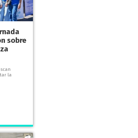
ornada
ón sobre
aza
uscan
tar la