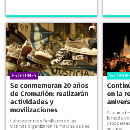
ESTE LUNES
142º ANIV
Se conmemoran 20 años
Contin
de Cromañón: realizarán
en la r
actividades y
anivers
movilizaciones
Este martes
jornada de 
Sobrevivientes y familiares de las
propuestas 
víctimas organizaron la marcha que se
vecinos.