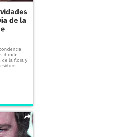
ividades
ia de la
ue
 conciencia
es donde
de la flora y
residuos.