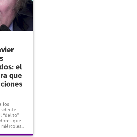
vier
s
dos: el
ra que
cciones
a los
esidente
 “delito”
adores que
miércoles...