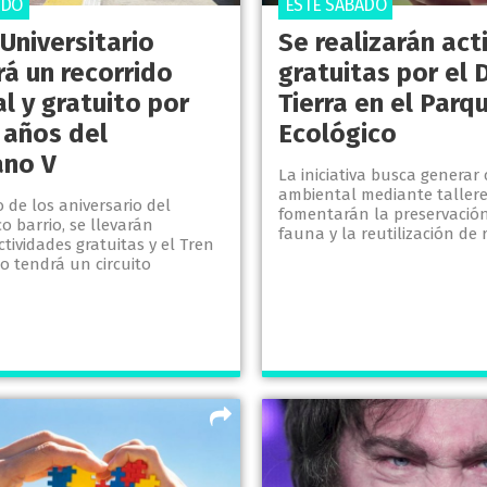
ADO
ESTE SÁBADO
 Universitario
Se realizarán act
rá un recorrido
gratuitas por el D
l y gratuito por
Tierra en el Parq
 años del
Ecológico
ano V
La iniciativa busca generar
ambiental mediante taller
 de los aniversario del
fomentarán la preservación 
 barrio, se llevarán
fauna y la reutilización de 
tividades gratuitas y el Tren
io tendrá un circuito