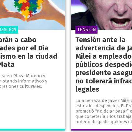
IZACIÓN
TENSIÓN
varán a cabo
Tensión ante la
ades por el Día
advertencia de Ja
tismo en la ciudad
Milei a empleado
Plata
públicos despedi
presidente asegu
será en Plaza Moreno y
no tolerará infra
n stands informativos y
presiones culturales.
legales
La amenaza de Javier Milei 
estatales despedidos. El Pr
prometió “no dejar pasar” el
que cometerían los trabaj
ordenó despedir, quienes el 