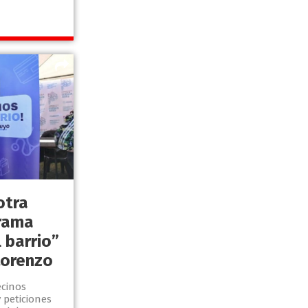
otra
grama
 barrio”
Lorenzo
ecinos
 peticiones