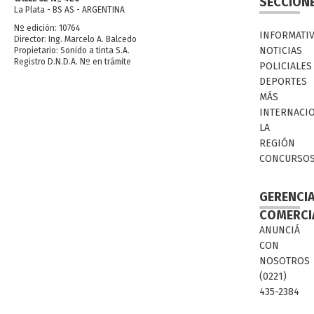
SECCION
La Plata - BS AS - ARGENTINA
Nº edición: 10764
INFORMATI
Director: Ing. Marcelo A. Balcedo
NOTICIAS
Propietario: Sonido a tinta S.A.
Registro D.N.D.A. Nº en trámite
POLICIALES
DEPORTES
MÁS
INTERNACI
LA
REGIÓN
CONCURSO
GERENCI
COMERCI
ANUNCIÁ
CON
NOSOTROS
(0221)
435-2384