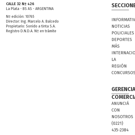
CALLE 32 Nº 426
SECCION
La Plata - BS AS - ARGENTINA
Nº edición: 10765
INFORMATI
Director: Ing. Marcelo A. Balcedo
NOTICIAS
Propietario: Sonido a tinta S.A.
Registro D.N.D.A. Nº en trámite
POLICIALES
DEPORTES
MÁS
INTERNACI
LA
REGIÓN
CONCURSO
GERENCI
COMERCI
ANUNCIÁ
CON
NOSOTROS
(0221)
435-2384