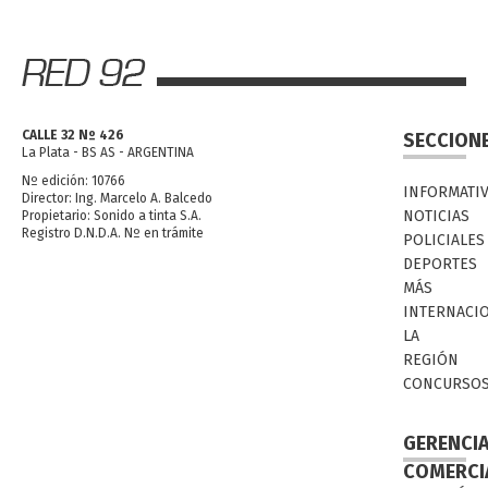
CALLE 32 Nº 426
SECCION
La Plata - BS AS - ARGENTINA
Nº edición: 10766
INFORMATI
Director: Ing. Marcelo A. Balcedo
NOTICIAS
Propietario: Sonido a tinta S.A.
Registro D.N.D.A. Nº en trámite
POLICIALES
DEPORTES
MÁS
INTERNACI
LA
REGIÓN
CONCURSO
GERENCI
COMERCI