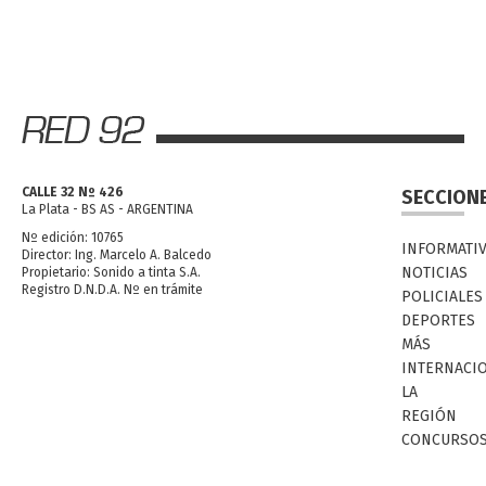
CALLE 32 Nº 426
SECCION
La Plata - BS AS - ARGENTINA
Nº edición: 10765
INFORMATI
Director: Ing. Marcelo A. Balcedo
NOTICIAS
Propietario: Sonido a tinta S.A.
Registro D.N.D.A. Nº en trámite
POLICIALES
DEPORTES
MÁS
INTERNACI
LA
REGIÓN
CONCURSO