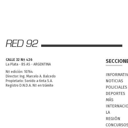
CALLE 32 Nº 426
SECCION
La Plata - BS AS - ARGENTINA
Nº edición: 10764
INFORMATI
Director: Ing. Marcelo A. Balcedo
NOTICIAS
Propietario: Sonido a tinta S.A.
Registro D.N.D.A. Nº en trámite
POLICIALES
DEPORTES
MÁS
INTERNACI
LA
REGIÓN
CONCURSO