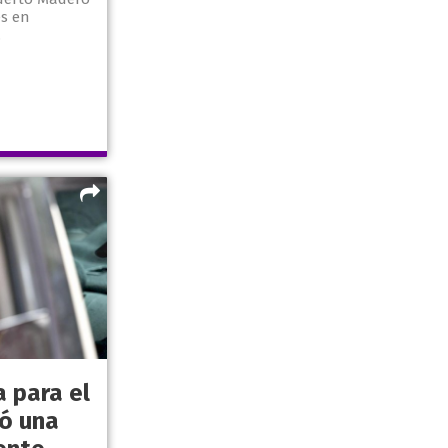
es en
.
a para el
ó una