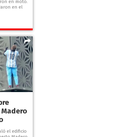
ron en moto.
raron en el
bre
o Madero
o
ó el edificio
uerto Madero