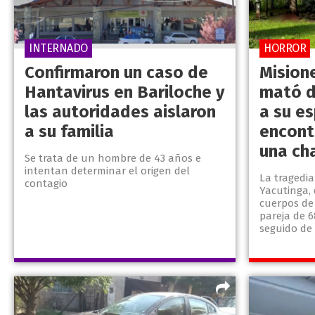
INTERNADO
HORROR
Confirmaron un caso de
Mision
Hantavirus en Bariloche y
mató d
las autoridades aislaron
a su e
a su familia
encont
una ch
Se trata de un hombre de 43 años e
intentan determinar el origen del
La tragedia
contagio
Yacutinga, 
cuerpos de
pareja de 6
seguido de 