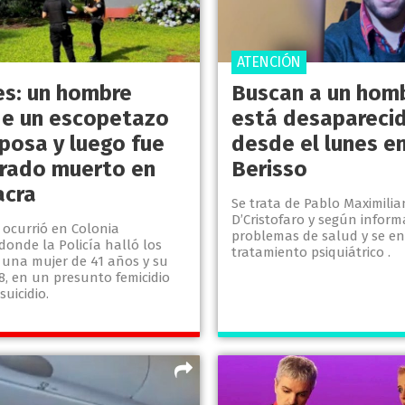
ATENCIÓN
es: un hombre
Buscan a un hom
e un escopetazo
está desapareci
sposa y luego fue
desde el lunes e
rado muerto en
Berisso
acra
Se trata de Pablo Maximili
D’Cristofaro y según infor
 ocurrió en Colonia
problemas de salud y se e
donde la Policía halló los
tratamiento psiquiátrico .
 una mujer de 41 años y su
8, en un presunto femicidio
suicidio.