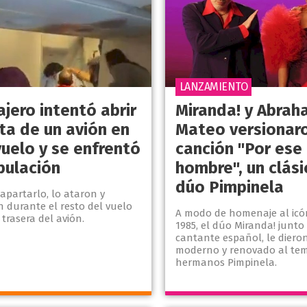
LANZAMIENTO
jero intentó abrir
Miranda! y Abrah
ta de un avión en
Mateo versionaro
vuelo y se enfrentó
canción "Por ese
ipulación
hombre", un clási
dúo Pimpinela
 apartarlo, lo ataron y
 durante el resto del vuelo
A modo de homenaje al icó
 trasera del avión.
1985, el dúo Miranda! junto
cantante español, le diero
moderno y renovado al tem
hermanos Pimpinela.