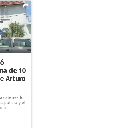
tó
na de 10
e Arturo
asistenes lo
 policía y el
como