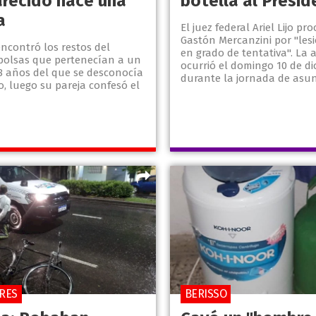
recido hace una
botella al Presid
a
El juez federal Ariel Lijo pr
Gastón Mercanzini por "les
encontró los restos del
en grado de tentativa". La 
bolsas que pertenecían a un
ocurrió el domingo 10 de di
58 años del que se desconocía
durante la jornada de asunc
, luego su pareja confesó el
RES
BERISSO