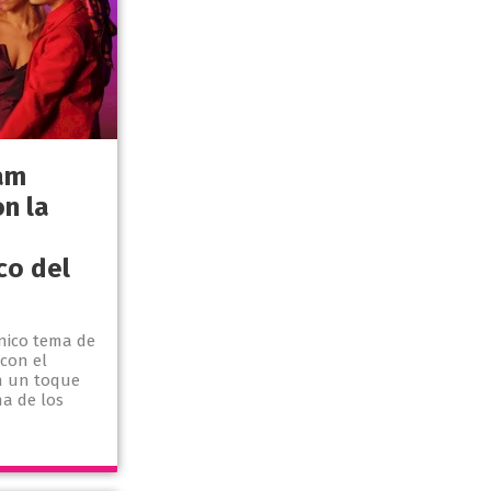
am
n la
co del
nico tema de
 con el
n un toque
a de los