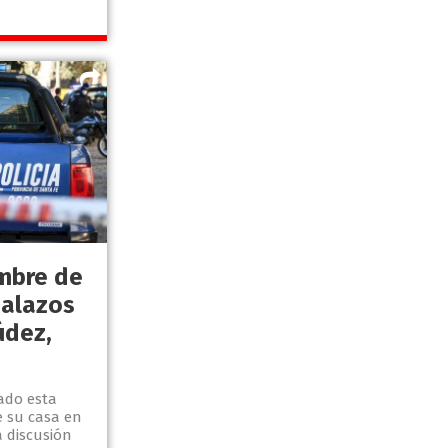
mbre de
balazos
údez,
ado esta
 su casa en
 discusión