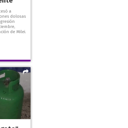
ente
ocesó a
iones dolosas
agresión
ciembre,
ión de Milei.