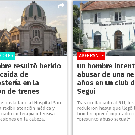
RCOLES
ABERRANTE
bre resultó herido
Un hombre inten
 caída de
abusar de una ne
tería en la
años en un club d
ón de trenes
Segui
ue trasladado al Hospital San
Tras un llamado al 911, los 
 recibir atención médica y
redujeron hasta que llegó la
rnado en terapia intensiva
hombre quedó imputado 
lesiones en la cabeza.
"presunto abuso sexual"