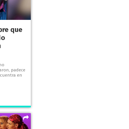
bre que
do
n
ano
maron, padece
ncuentra en