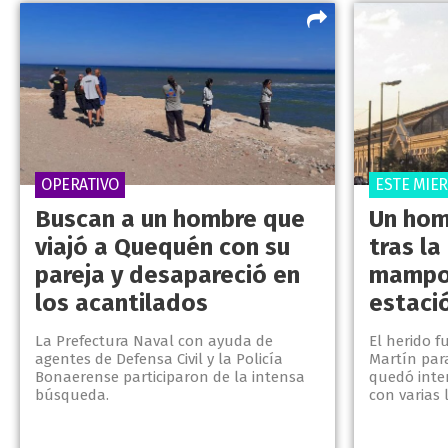
OPERATIVO
ESTE MIE
Buscan a un hombre que
Un hom
viajó a Quequén con su
tras la
pareja y desapareció en
mampos
los acantilados
estaci
La Prefectura Naval con ayuda de
El herido f
agentes de Defensa Civil y la Policía
Martín para
Bonaerense participaron de la intensa
quedó inte
búsqueda.
con varias 