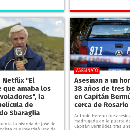
ASESINATO
 Netflix "El
Asesinan a un ho
 que amaba los
38 años de tres 
voladores", la
en Capitán Berm
película de
cerca de Rosario
do Sbaraglia
Antonio Hereñú fue asesin
madrugada en la puerta de
cuenta la historia de José de
Capitán Bermúdez, tras una
iodista que investigó uno de