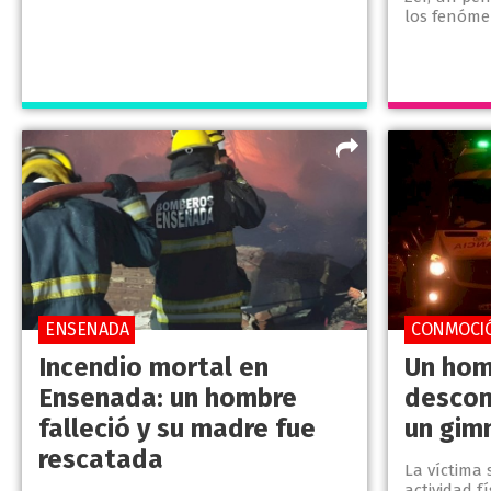
los fenóme
ENSENADA
CONMOCI
Incendio mortal en
Un hom
Ensenada: un hombre
descom
falleció y su madre fue
un gim
rescatada
La víctima
actividad f