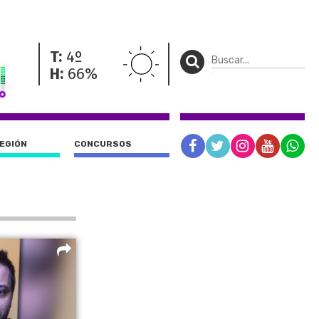
T:
4º
H:
66%
REGIÓN
CONCURSOS