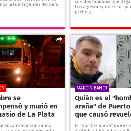
con dos hombres que llega
nos más intrigantes del país.
Los agresores, que le dispa
pecho y...
ÓN
MARCIN BANOT
bre se
Quién es el "hom
pensó y murió en
araña" de Puert
nasio de La Plata
que causó revuel
 se encontraba realizando
El “hombre araña” que escal
ísica en un establecimiento
de Globant Argentina en P