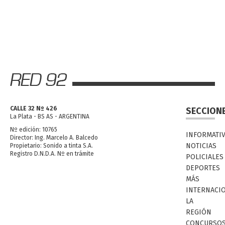
CALLE 32 Nº 426
SECCION
La Plata - BS AS - ARGENTINA
Nº edición: 10765
INFORMATI
Director: Ing. Marcelo A. Balcedo
NOTICIAS
Propietario: Sonido a tinta S.A.
Registro D.N.D.A. Nº en trámite
POLICIALES
DEPORTES
MÁS
INTERNACI
LA
REGIÓN
CONCURSO