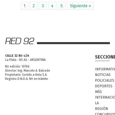
1
2
3
4
5
Siguiente »
CALLE 32 Nº 426
SECCION
La Plata - BS AS - ARGENTINA
Nº edición: 10766
INFORMATI
Director: Ing. Marcelo A. Balcedo
NOTICIAS
Propietario: Sonido a tinta S.A.
Registro D.N.D.A. Nº en trámite
POLICIALES
DEPORTES
MÁS
INTERNACI
LA
REGIÓN
CONCURSO