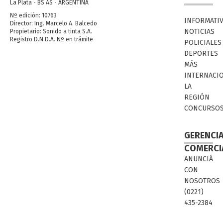
La Plata - BS AS - ARGENTINA
Nº edición: 10763
INFORMATI
Director: Ing. Marcelo A. Balcedo
NOTICIAS
Propietario: Sonido a tinta S.A.
Registro D.N.D.A. Nº en trámite
POLICIALES
DEPORTES
MÁS
INTERNACI
LA
REGIÓN
CONCURSO
GERENCI
COMERCI
ANUNCIÁ
CON
NOSOTROS
(0221)
435-2384