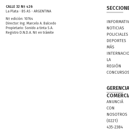
CALLE 32 Nº 426
SECCION
La Plata - BS AS - ARGENTINA
Nº edición: 10764
INFORMATI
Director: Ing. Marcelo A. Balcedo
NOTICIAS
Propietario: Sonido a tinta S.A.
Registro D.N.D.A. Nº en trámite
POLICIALES
DEPORTES
MÁS
INTERNACI
LA
REGIÓN
CONCURSO
GERENCI
COMERCI
ANUNCIÁ
CON
NOSOTROS
(0221)
435-2384