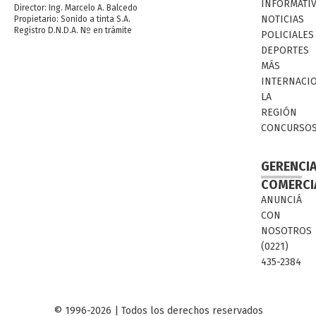
INFORMATI
Director: Ing. Marcelo A. Balcedo
NOTICIAS
Propietario: Sonido a tinta S.A.
Registro D.N.D.A. Nº en trámite
POLICIALES
DEPORTES
MÁS
INTERNACI
LA
REGIÓN
CONCURSO
GERENCI
COMERCI
ANUNCIÁ
CON
NOSOTROS
(0221)
435-2384
© 1996-2026 | Todos los derechos reservados