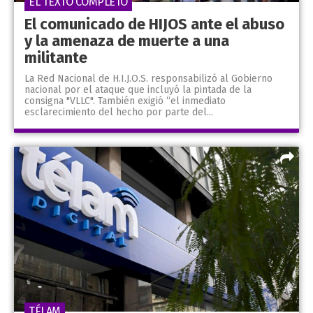
EL TEXTO COMPLETO
El comunicado de HIJOS ante el abuso
y la amenaza de muerte a una
militante
La Red Nacional de H.I.J.O.S. responsabilizó al Gobierno
nacional por el ataque que incluyó la pintada de la
consigna "VLLC". También exigió “el inmediato
esclarecimiento del hecho por parte del...
TÉLAM