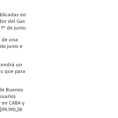
blicadas en
dor del Gas
 1° de junio.
n de una
te junio e
 tendrá un
ras que para
 de Buenos
suarios
9 en CABA y
$99.190,28