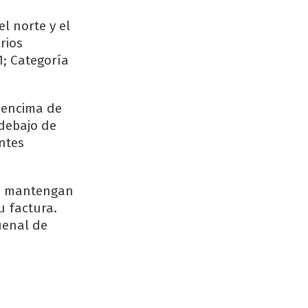
l norte y el
rios
1; Categoría
r encima de
 debajo de
ntes
ue mantengan
u factura.
uenal de