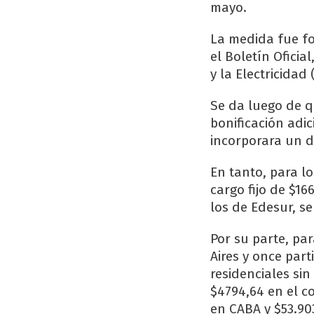
mayo.
La medida fue fo
el Boletín Ofici
y la Electricidad
Se da luego de q
bonificación adi
incorporara un d
En tanto, para l
cargo fijo de $16
los de Edesur, se
Por su parte, pa
Aires y once par
residenciales sin
$4794,64 en el c
en CABA y $53.90