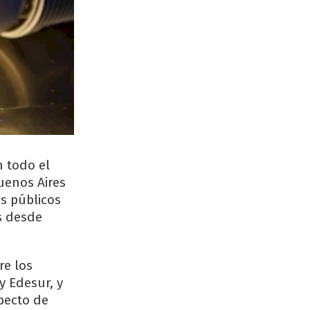
n todo el
uenos Aires
s públicos
os desde
re los
y Edesur, y
pecto de