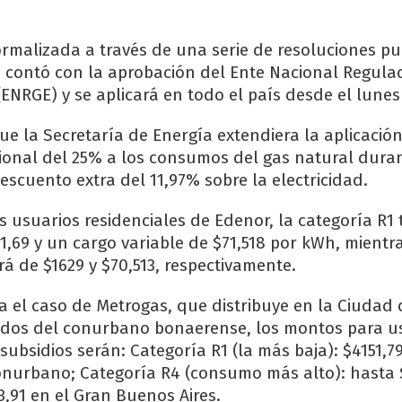
rmalizada a través de una serie de resoluciones pu
al, contó con la aprobación del Ente Nacional Regula
 (ENRGE) y se aplicará en todo el país desde el lunes
ue la Secretaría de Energía extendiera la aplicació
cional del 25% a los consumos del gas natural duran
escuento extra del 11,97% sobre la electricidad.
os usuarios residenciales de Edenor, la categoría R1
61,69 y un cargo variable de $71,518 por kWh, mient
rá de $1629 y $70,513, respectivamente.
ra el caso de Metrogas, que distribuye en la Ciudad
tidos del conurbano bonaerense, los montos para u
 subsidios serán: Categoría R1 (la más baja): $4151,7
onurbano; Categoría R4 (consumo más alto): hasta 
3,91 en el Gran Buenos Aires.