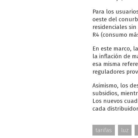
Para los usuario
oeste del conurb
residenciales sin
R4 (consumo más 
En este marco, l
la inflación de m
esa misma refere
reguladores prov
Asimismo, los d
subsidios, mientr
Los nuevos cuadr
cada distribuido
tarifas
luz