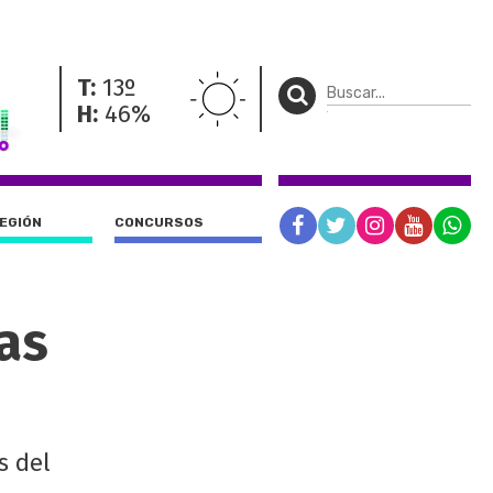
T:
13º
H:
46%
REGIÓN
CONCURSOS
as
s del