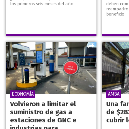
los primeros seis meses del año
deben comp
reempadro
beneficio
ECONOMÍA
AMBA
Volvieron a limitar el
Una fa
suministro de gas a
de $28
estaciones de GNC e
cubrir 
industrias para