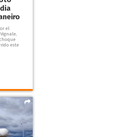
edia
aneiro
or el
Vignale,
 choque
rido este