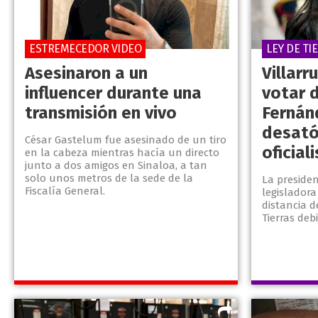
ESTREMECEDOR VIDEO
LEY DE TI
Asesinaron a un
Villarr
influencer durante una
votar 
transmisión en vivo
Fernán
desató
César Gastelum fue asesinado de un tiro
oficial
en la cabeza mientras hacía un directo
junto a dos amigos en Sinaloa, a tan
solo unos metros de la sede de la
La preside
Fiscalía General.
legisladora
distancia d
Tierras de