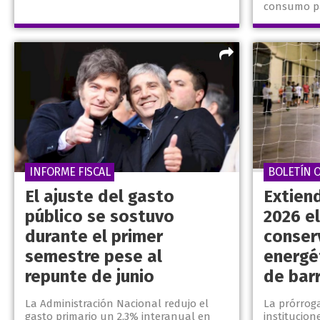
consumo pa
INFORME FISCAL
BOLETÍN O
El ajuste del gasto
Extien
público se sostuvo
2026 e
durante el primer
conser
semestre pese al
energé
repunte de junio
de bar
La Administración Nacional redujo el
La prórrog
gasto primario un 2,3% interanual en
institucion