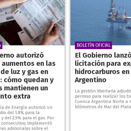
A
BOLETÍN OFICIAL
ierno autorizó
El Gobierno lanz
 aumentos en las
licitación para e
 de luz y gas en
hidrocarburos en
: cómo quedan y
Argentino
s mantienen un
La gestión libertaria adjud
nto extra
permiso para realizar los tr
Cuenca Argentina Norte a 
kilómetros de Mar del Plata
ría de Energía autorizó un
dio del 1,8% para la
d y del 2,9% para el gas. Por
 consecutivo, implementó
nes adicionales sobre el