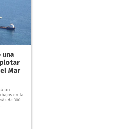
ó una
xplotar
 el Mar
icó un
abajos en la
más de 300
.