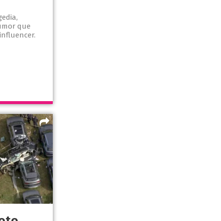
gedia,
umor que
influencer.
foto