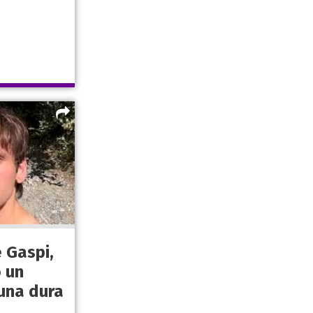
 Gaspi,
ó un
una dura