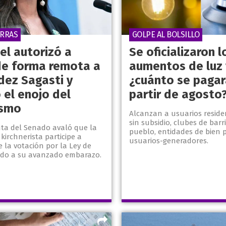
ERRAS
GOLPE AL BOLSILLO
uel autorizó a
Se oficializaron l
de forma remota a
aumentos de luz 
dez Sagasti y
¿cuánto se pagar
 el enojo del
partir de agosto
ismo
Alcanzan a usuarios reside
sin subsidio, clubes de barr
nta del Senado avaló que la
pueblo, entidades de bien p
 kirchnerista participe a
usuarios-generadores.
e la votación por la Ley de
bido a su avanzado embarazo.