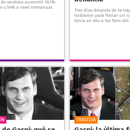
 de servicios aumentó 10,1%
 y 54% a nivel interanual.
Tres días después de la tra
hablaron para frenar un r
tenía en vilo a los fans del 
ÓN
TRAGEDIA
 de Gaspi: qué se
Gaspi: la última 