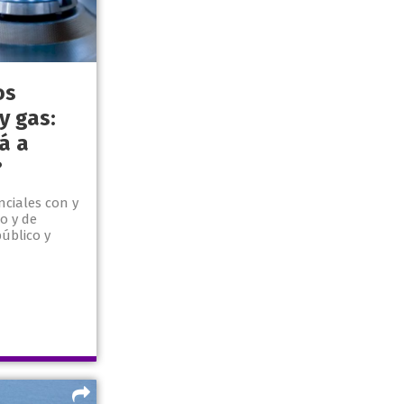
os
y gas:
á a
?
nciales con y
io y de
úblico y