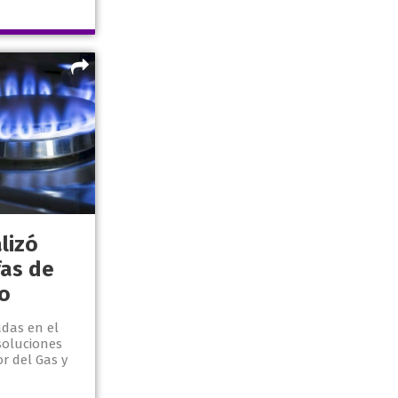
lizó
fas de
io
das en el
soluciones
r del Gas y