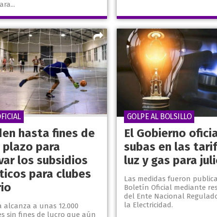
ra...
FICIAL
GOLPE AL BOLSILLO
den hasta fines de
El Gobierno oficia
l plazo para
subas en las tari
var los subsidios
luz y gas para jul
ticos para clubes
Las medidas fueron publica
rio
Boletín Oficial mediante re
del Ente Nacional Regulado
la Electricidad.
a alcanza a unas 12.000
es sin fines de lucro que aún