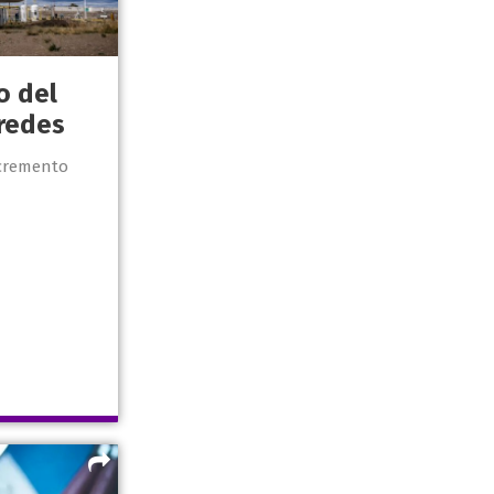
o del
redes
ncremento