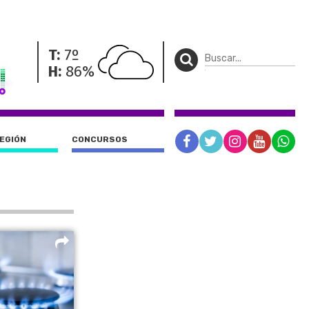
T:
7º
H:
86%
REGIÓN
CONCURSOS