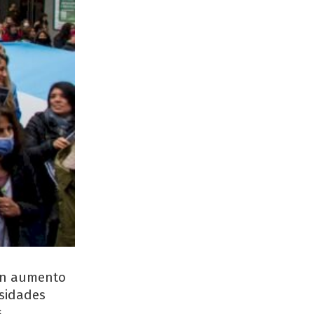
 un aumento
rsidades
s