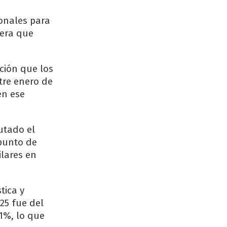
ionales para
tera que
ción que los
tre enero de
en ese
utado el
 punto de
ilares en
tica y
25 fue del
,1%, lo que