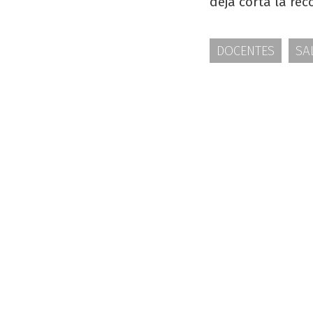
deja corta la rec
DOCENTES
SA