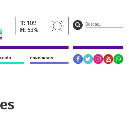
T:
10º
H:
53%
REGIÓN
CONCURSOS
des