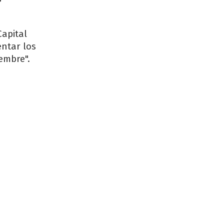
Capital
ntar los
embre".