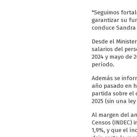
"Seguimos fortal
garantizar su fu
conduce Sandra 
Desde el Ministe
salarios del per
2024 y mayo de 2
período.
Además se infor
año pasado en ho
partida sobre el 
2025 (sin una ley
Al margen del anu
Censos (INDEC) in
1,9%, y que el í