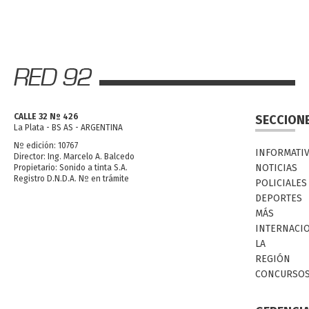
CALLE 32 Nº 426
SECCION
La Plata - BS AS - ARGENTINA
Nº edición: 10767
INFORMATI
Director: Ing. Marcelo A. Balcedo
NOTICIAS
Propietario: Sonido a tinta S.A.
Registro D.N.D.A. Nº en trámite
POLICIALES
DEPORTES
MÁS
INTERNACI
LA
REGIÓN
CONCURSO