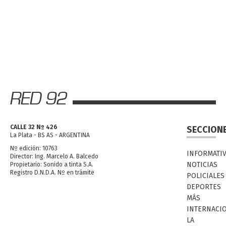
CALLE 32 Nº 426
SECCION
La Plata - BS AS - ARGENTINA
Nº edición: 10763
INFORMATI
Director: Ing. Marcelo A. Balcedo
NOTICIAS
Propietario: Sonido a tinta S.A.
Registro D.N.D.A. Nº en trámite
POLICIALES
DEPORTES
MÁS
INTERNACI
LA