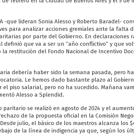
 24 de febrero en la Ciudad de Buenos Aires y el 5 de
RA -que lideran Sonia Alesso y Roberto Baradel- co
ves para analizar acciones gremiales ante la falta 
ritarias por parte del Gobierno. En declaraciones ra
l definió que va a ser un “año conflictivo” y que vo
o la restitución del Fondo Nacional de Incentivo Do
taria debería haber sido la semana pasada, pero h
ocatoria. Le hemos dado bastante plazo al Gobier
r el piso salarial, pero no ha sucedido. Mañana vam
mentó Alesso a Splendid.
 paritario se realizó en agosto de 2024 y el aumento 
 rechazo de la propuesta oficial en la Comisión Nego
Desde julio, el básico de los maestros alcanza los $
bajo de la línea de indigencia ya que, según los úl