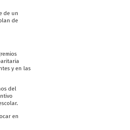
te de un
 plan de
gremios
aritaria
ntes y en las
mos del
ntivo
escolar.
vocar en