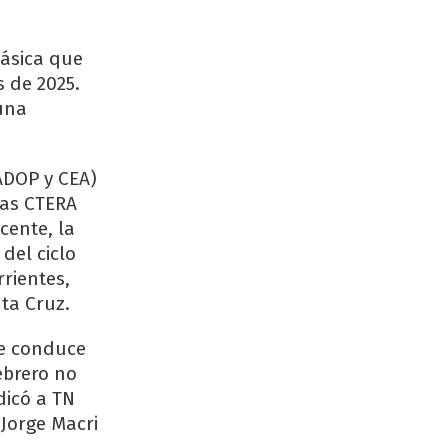
ásica que
s de 2025.
una
ADOP y CEA)
ras CTERA
cente, la
 del ciclo
rientes,
ta Cruz.
que conduce
ebrero no
dicó a TN
 Jorge Macri