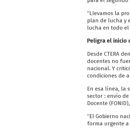
para el segundo m
“Llevamos la pro
plan de lucha y 
lucha en todo el 
Peligra el inici
Desde CTERA denun
docentes no fuer
nacional. Y criti
condiciones de a
En esa línea, la 
sector : envío d
Docente (FONID),
“El Gobierno nac
forma urgente a 