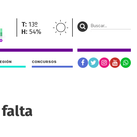
T:
13º
H:
54%
REGIÓN
CONCURSOS
falta