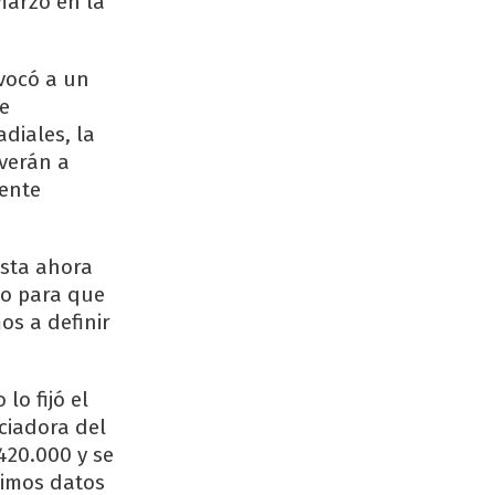
 marzo en la
nvocó a un
de
diales, la
lverán a
cente
asta ahora
no para que
os a definir
lo fijó el
ciadora del
420.000 y se
timos datos