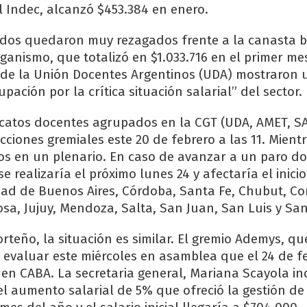
l Indec, alcanzó $453.384 en enero.
ldos quedaron muy rezagados frente a la canasta b
ganismo, que totalizó en $1.033.716 en el primer me
sde la Unión Docentes Argentinos (UDA) mostraron 
ación por la crítica situación salarial” del sector.
dicatos docentes agrupados en la CGT (UDA, AMET, S
cciones gremiales este 20 de febrero a las 11. Mient
os en un plenario. En caso de avanzar a un paro do
e realizaría el próximo lunes 24 y afectaría el inicio
udad de Buenos Aires, Córdoba, Santa Fe, Chubut, Cor
osa, Jujuy, Mendoza, Salta, San Juan, San Luis y San
porteño, la situación es similar. El gremio Ademys, 
a evaluar este miércoles en asamblea que el 24 de f
s en CABA. La secretaria general, Mariana Scayola in
l aumento salarial de 5% que ofreció la gestión de