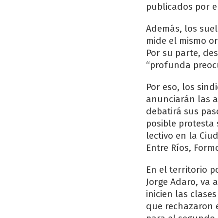
publicados por e
Además, los sue
mide el mismo or
Por su parte, de
“profunda preocup
Por eso, los sin
anunciarán las a
debatirá sus pas
posible protesta s
lectivo en la Ci
Entre Ríos, Form
En el territorio 
Jorge Adaro, va 
inicien las clase
que rechazaron e