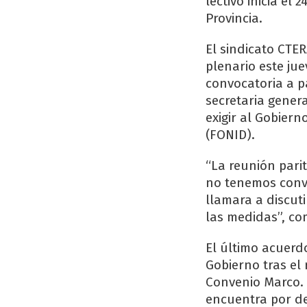
lectivo inicia el
Provincia.
El sindicato CTE
plenario este jue
convocatoria a pa
secretaria genera
exigir al Gobiern
(FONID).
“La reunión pari
no tenemos conv
llamara a discuti
las medidas”, co
El último acuerdo
Gobierno tras el
Convenio Marco. 
encuentra por de