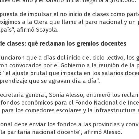
es del año y el salario inicial llegaría a $704.000.
puesta de impulsar el no inicio de clases como par
exigimos a la Ctera que llame al paro nacional y un
país”, afirmó Scayola.
o de clases: qué reclaman los gremios docentes
ciaron que a días del inicio del ciclo lectivo, los 
on convocados por el Gobierno a la reunión de la p
có “el ajuste brutal que impacta en los salarios doce
prendizaje que se agravan día a día”.
secretaria general, Sonia Alesso, enumeró los recla
e fondos económicos para el Fondo Nacional de Ince
 para los comedores escolares y la infraestructura 
ional debe enviar los fondos a las provincias y con
la paritaria nacional docente”, afirmó Alesso.