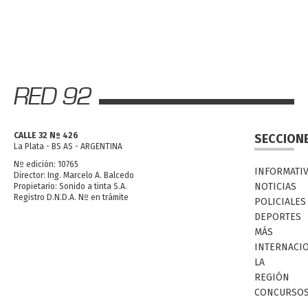
CALLE 32 Nº 426
SECCION
La Plata - BS AS - ARGENTINA
Nº edición: 10765
INFORMATI
Director: Ing. Marcelo A. Balcedo
NOTICIAS
Propietario: Sonido a tinta S.A.
Registro D.N.D.A. Nº en trámite
POLICIALES
DEPORTES
MÁS
INTERNACI
LA
REGIÓN
CONCURSO