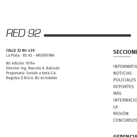
CALLE 32 Nº 426
SECCION
La Plata - BS AS - ARGENTINA
Nº edición: 10764
INFORMATI
Director: Ing. Marcelo A. Balcedo
NOTICIAS
Propietario: Sonido a tinta S.A.
Registro D.N.D.A. Nº en trámite
POLICIALES
DEPORTES
MÁS
INTERNACI
LA
REGIÓN
CONCURSO