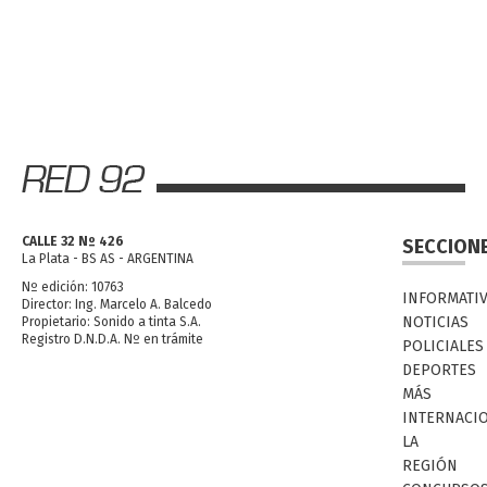
CALLE 32 Nº 426
SECCION
La Plata - BS AS - ARGENTINA
Nº edición: 10763
INFORMATI
Director: Ing. Marcelo A. Balcedo
NOTICIAS
Propietario: Sonido a tinta S.A.
Registro D.N.D.A. Nº en trámite
POLICIALES
DEPORTES
MÁS
INTERNACI
LA
REGIÓN