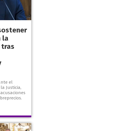
sostener
 la
 tras
y
ante el
a Justicia,
 acusaciones
breprecios.