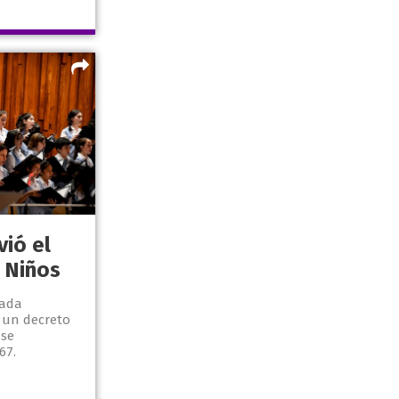
vió el
 Niños
nada
 un decreto
 se
67.