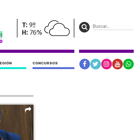
T:
9º
H:
76%
REGIÓN
CONCURSOS