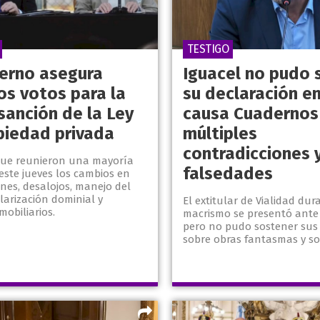
TESTIGO
ierno asegura
Iguacel no pudo 
os votos para la
su declaración en
sanción de la Ley
causa Cuadernos
piedad privada
múltiples
contradicciones 
ue reunieron una mayoría
falsedades
este jueves los cambios en
nes, desalojos, manejo del
larización dominial y
El extitular de Vialidad dur
mobiliarios.
macrismo se presentó ante l
pero no pudo sostener sus
sobre obras fantasmas y so