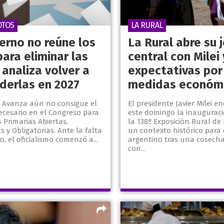
OTOS
LA RURAL
erno no reúne los
La Rural abre su 
ara eliminar las
central con Milei 
analiza volver a
expectativas por
derlas en 2027
medidas económ
d Avanza aún no consigue el
El presidente Javier Milei e
ecesario en el Congreso para
este domingo la inauguració
s Primarias Abiertas,
la 138ª Exposición Rural de
 y Obligatorias. Ante la falta
un contexto histórico para 
, el oficialismo comenzó a...
argentino tras una cosecha
con...