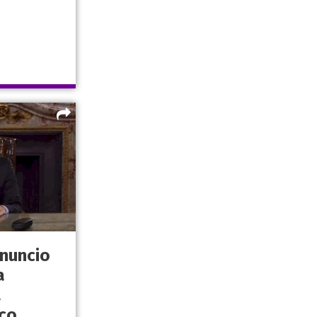
anuncio
a
a
co