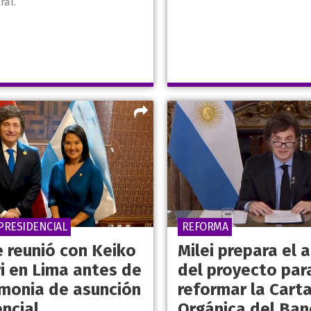
ral.
PRESIDENCIAL
REFORMA
e reunió con Keiko
Milei prepara el 
ri en Lima antes de
del proyecto par
emonia de asunción
reformar la Cart
ncial
Orgánica del Ban