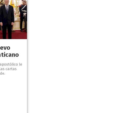
uevo
aticano
apostólico le
as cartas
de.