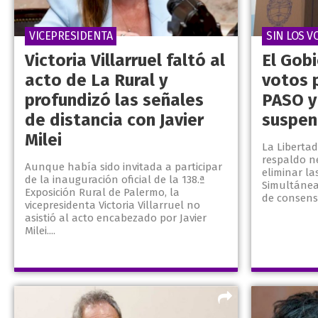
VICEPRESIDENTA
SIN LOS V
Victoria Villarruel faltó al
El Gobi
acto de La Rural y
votos p
profundizó las señales
PASO y 
de distancia con Javier
suspen
Milei
La Liberta
respaldo n
Aunque había sido invitada a participar
eliminar la
de la inauguración oficial de la 138.ª
Simultáneas
Exposición Rural de Palermo, la
de consenso
vicepresidenta Victoria Villarruel no
asistió al acto encabezado por Javier
Milei....