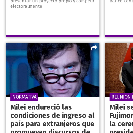
presentar un proyecto propio y competir
Banco Cent
electoralmente
NORMATIVA
REUNION 
Milei endureció las
Milei s
condiciones de ingreso al
Fujimo
país para extranjeros que
la cer
promuevan discursos de
preside