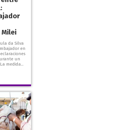
:
ajador
Milei
ula da Silva
embajador en
declaraciones
 durante un
La medida...