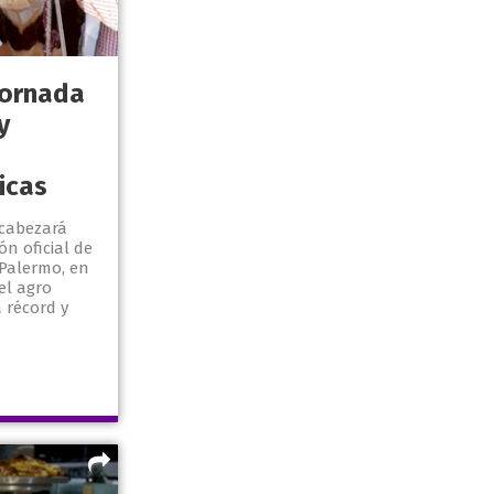
jornada
y
icas
ncabezará
n oficial de
 Palermo, en
el agro
 récord y