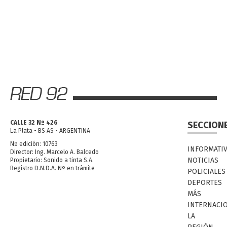
CALLE 32 Nº 426
SECCION
La Plata - BS AS - ARGENTINA
Nº edición: 10763
INFORMATI
Director: Ing. Marcelo A. Balcedo
NOTICIAS
Propietario: Sonido a tinta S.A.
Registro D.N.D.A. Nº en trámite
POLICIALES
DEPORTES
MÁS
INTERNACI
LA