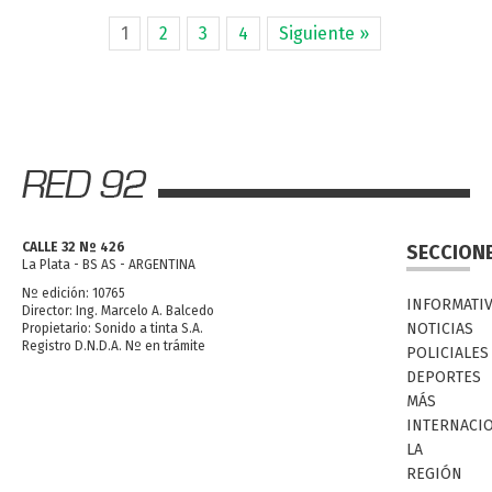
1
2
3
4
Siguiente »
CALLE 32 Nº 426
SECCION
La Plata - BS AS - ARGENTINA
Nº edición: 10765
INFORMATI
Director: Ing. Marcelo A. Balcedo
NOTICIAS
Propietario: Sonido a tinta S.A.
Registro D.N.D.A. Nº en trámite
POLICIALES
DEPORTES
MÁS
INTERNACI
LA
REGIÓN