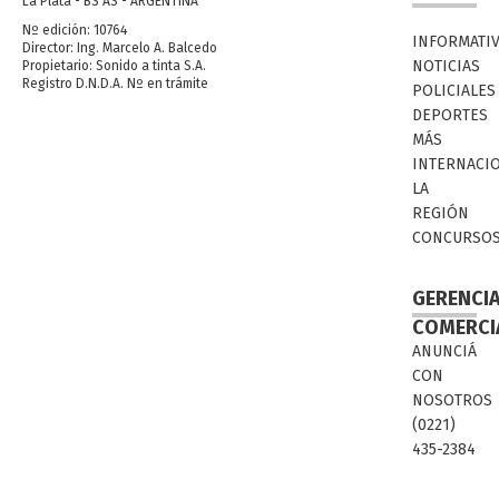
La Plata - BS AS - ARGENTINA
Nº edición: 10764
INFORMATI
Director: Ing. Marcelo A. Balcedo
NOTICIAS
Propietario: Sonido a tinta S.A.
Registro D.N.D.A. Nº en trámite
POLICIALES
DEPORTES
MÁS
INTERNACI
LA
REGIÓN
CONCURSO
GERENCI
COMERCI
ANUNCIÁ
CON
NOSOTROS
(0221)
435-2384