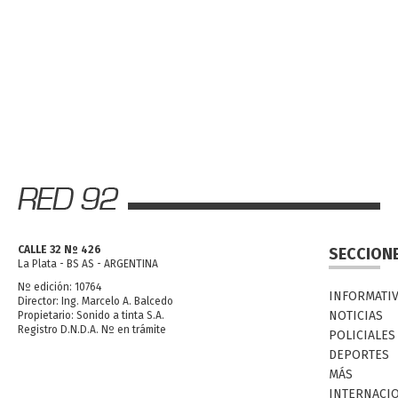
CALLE 32 Nº 426
SECCION
La Plata - BS AS - ARGENTINA
Nº edición: 10764
INFORMATI
Director: Ing. Marcelo A. Balcedo
NOTICIAS
Propietario: Sonido a tinta S.A.
Registro D.N.D.A. Nº en trámite
POLICIALES
DEPORTES
MÁS
INTERNACI