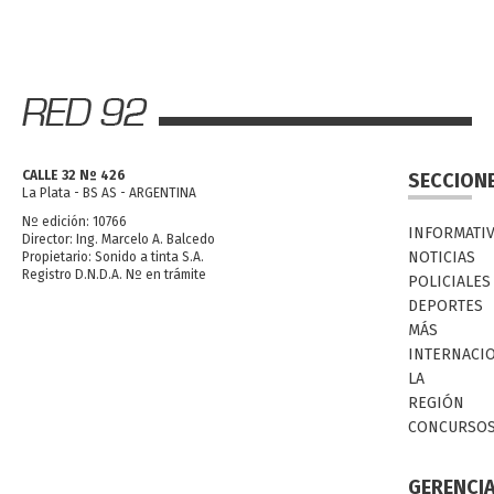
CALLE 32 Nº 426
SECCION
La Plata - BS AS - ARGENTINA
Nº edición: 10766
INFORMATI
Director: Ing. Marcelo A. Balcedo
NOTICIAS
Propietario: Sonido a tinta S.A.
Registro D.N.D.A. Nº en trámite
POLICIALES
DEPORTES
MÁS
INTERNACI
LA
REGIÓN
CONCURSO
GERENCI