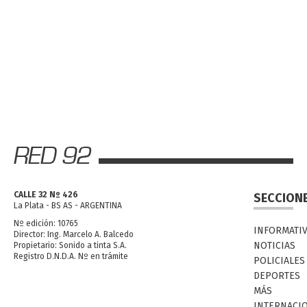
CALLE 32 Nº 426
SECCION
La Plata - BS AS - ARGENTINA
Nº edición: 10765
INFORMATI
Director: Ing. Marcelo A. Balcedo
NOTICIAS
Propietario: Sonido a tinta S.A.
Registro D.N.D.A. Nº en trámite
POLICIALES
DEPORTES
MÁS
INTERNACI