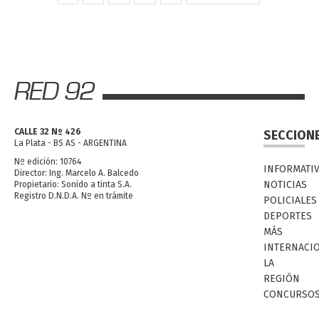
CALLE 32 Nº 426
SECCION
La Plata - BS AS - ARGENTINA
Nº edición: 10764
INFORMATI
Director: Ing. Marcelo A. Balcedo
NOTICIAS
Propietario: Sonido a tinta S.A.
Registro D.N.D.A. Nº en trámite
POLICIALES
DEPORTES
MÁS
INTERNACI
LA
REGIÓN
CONCURSO