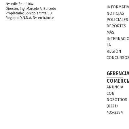
Nº edición: 10764
INFORMATI
Director: Ing. Marcelo A. Balcedo
NOTICIAS
Propietario: Sonido a tinta S.A.
Registro D.N.D.A. Nº en trámite
POLICIALES
DEPORTES
MÁS
INTERNACI
LA
REGIÓN
CONCURSO
GERENCI
COMERCI
ANUNCIÁ
CON
NOSOTROS
(0221)
435-2384