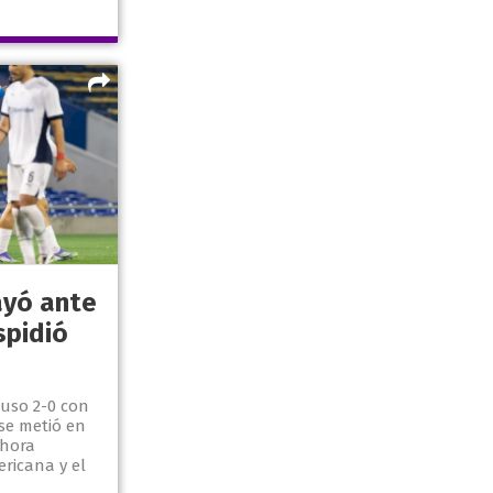
ayó ante
spidió
puso 2-0 con
 se metió en
ahora
ricana y el