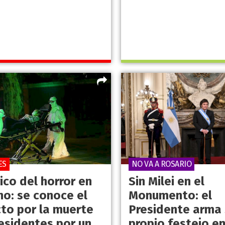
ES
NO VA A ROSARIO
ico del horror en
Sin Milei en el
no: se conoce el
Monumento: el
cto por la muerte
Presidente arma 
residentes por un
propio festejo e