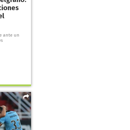
ciones
el
e ante un
es