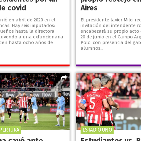
de covid
Aires
rrió en abril de 2020 en el
El presidente Javier Milei r
ncas. Hay seis imputados:
invitación del intendente r
dueños hasta la directora
encabezará su propio acto 
cluyendo a una exfuncionaria
20 de junio en el Campo Ar
iden hasta ocho años de
Polo, con presencia del gab
alumnos...
PERTURA
ESTADIO UNO
cha cayó ante
Estudiantes vs. B