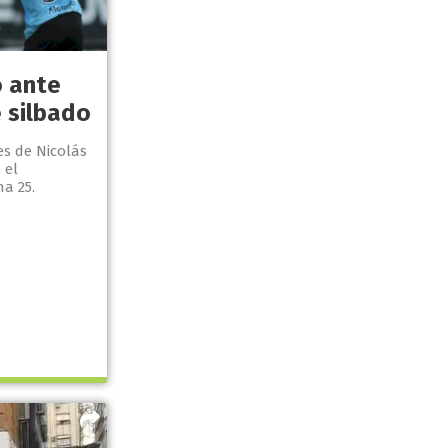
ó ante
 silbado
es de Nicolás
 el
a 25.