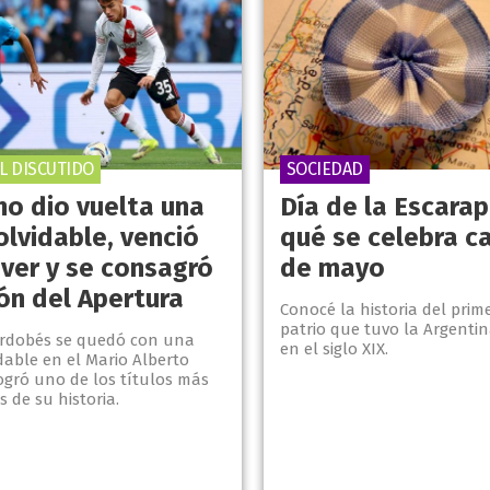
L DISCUTIDO
SOCIEDAD
no dio vuelta una
Día de la Escarap
nolvidable, venció
qué se celebra c
iver y se consagró
de mayo
n del Apertura
Conocé la historia del prim
patrio que tuvo la Argentin
cordobés se quedó con una
en el siglo XIX.
idable en el Mario Alberto
ogró uno de los títulos más
 de su historia.