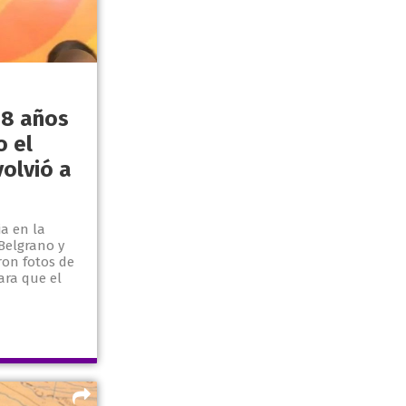
18 años
o el
olvió a
ia en la
Belgrano y
ron fotos de
ara que el