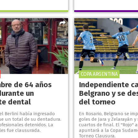
COPA ARGENTINA
bre de 64 años
Independiente c
durante un
Belgrano y se de
te dental
del torneo
l Berlini había ingresado
En Rosario, Belgrano se im
se un total de su dentadura.
goles de Jara y Zelarayán y
ofesionales detenidos. La
cuartos de final. El "Rojo" 
les fue clausurada.
apuntará a la Copa Sudame
Torneo Clausura.