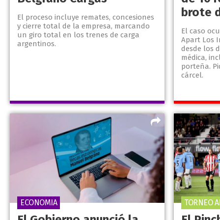
brote 
El proceso incluye remates, concesiones
y cierre total de la empresa, marcando
El caso ocu
un giro total en los trenes de carga
Apart Los I
argentinos.
desde los 
médica, in
porteña. P
cárcel.
ECONOMIA
TORNEO A
El Gobierno anunció la
El Pin