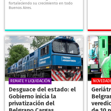
fortaleciendo su crecimiento en todo
Buenos Aires.
REMATE Y LIQUIDACIÓN
NOVEDAD
Desguace del estado: el
Geriátr
Gobierno inicia la
Belgra
privatización del
veredi
Belgrano Cargas
de 10 