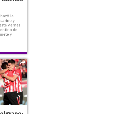
echazó la
osarino y
este viernes
gentino de
inete y
elgrano: