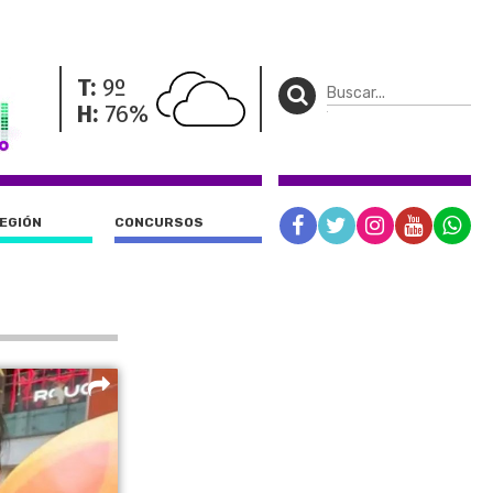
T:
9º
H:
76%
REGIÓN
CONCURSOS