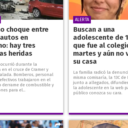
ALERTA
to choque entre
Buscan a una
 autos en
adolescente de 
no: hay tres
que fue al colegi
as heridas
martes y aún no v
su casa
o ocurrió durante la
en el cruce de Cramer y
La familia radicó la denunc
alada. Bomberos, personal
misma comisaría, la 13C de 
efectivos trabajaron en el
junto a allegados, difundie
o derrame de combustible y
la adolescente en la web p
nes para el...
público conozca su cara.