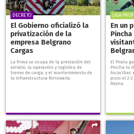
DECRETO
LIGA PRO
El Gobierno oficializó la
En un p
privatización de la
Pincha
empresa Belgrano
visitan
Cargas
Belgra
La firma se ocupa de la prestación del
El Pirata g
servicio, la operación y logística de
Pincha lo d
trenes de carga, y el mantenimiento de
Ascacíbar; 
la infraestructura ferroviaria.
puso el 2-2
Reyna.