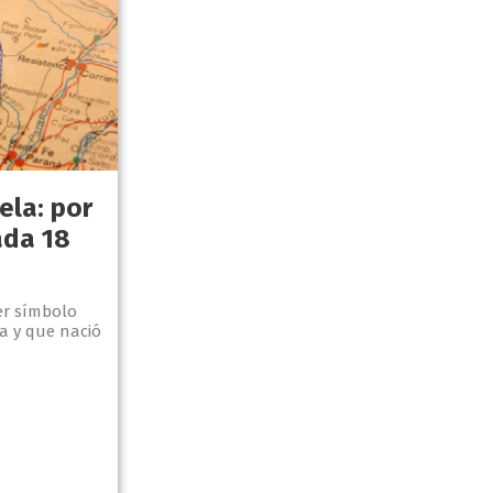
ela: por
ada 18
er símbolo
a y que nació