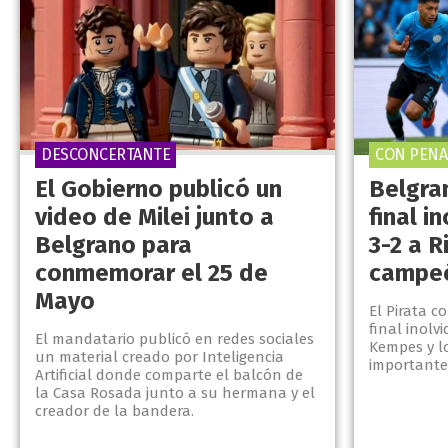
DESCONCERTANTE
CON PENA
El Gobierno publicó un
Belgra
video de Milei junto a
final i
Belgrano para
3-2 a R
conmemorar el 25 de
campeó
Mayo
El Pirata 
final inolv
El mandatario publicó en redes sociales
Kempes y l
un material creado por Inteligencia
importantes
Artificial donde comparte el balcón de
la Casa Rosada junto a su hermana y el
creador de la bandera.