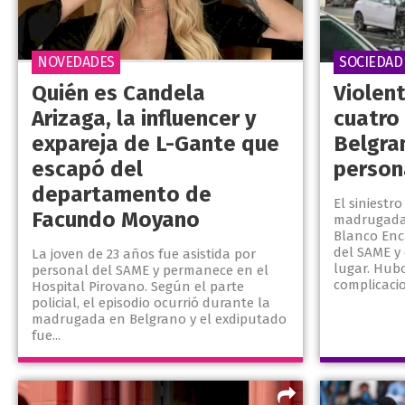
NOVEDADES
SOCIEDAD
Quién es Candela
Violen
Arizaga, la influencer y
cuatro
expareja de L-Gante que
Belgra
escapó del
person
departamento de
El siniestr
Facundo Moyano
madrugada 
Blanco Enc
del SAME y 
La joven de 23 años fue asistida por
lugar. Hub
personal del SAME y permanece en el
complicacio
Hospital Pirovano. Según el parte
policial, el episodio ocurrió durante la
madrugada en Belgrano y el exdiputado
fue...