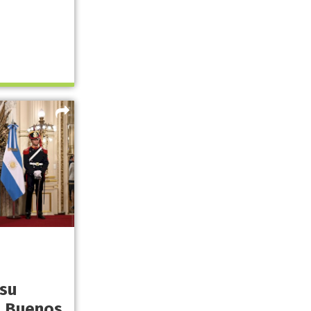
su
n Buenos