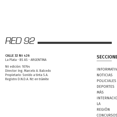
CALLE 32 Nº 426
SECCION
La Plata - BS AS - ARGENTINA
Nº edición: 10764
INFORMATI
Director: Ing. Marcelo A. Balcedo
NOTICIAS
Propietario: Sonido a tinta S.A.
Registro D.N.D.A. Nº en trámite
POLICIALES
DEPORTES
MÁS
INTERNACI
LA
REGIÓN
CONCURSO