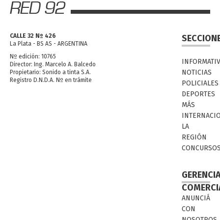
CALLE 32 Nº 426
SECCION
La Plata - BS AS - ARGENTINA
Nº edición: 10765
INFORMATI
Director: Ing. Marcelo A. Balcedo
NOTICIAS
Propietario: Sonido a tinta S.A.
Registro D.N.D.A. Nº en trámite
POLICIALES
DEPORTES
MÁS
INTERNACI
LA
REGIÓN
CONCURSO
GERENCI
COMERCI
ANUNCIÁ
CON
NOSOTROS