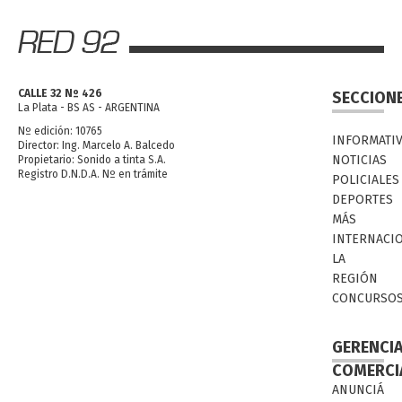
CALLE 32 Nº 426
SECCION
La Plata - BS AS - ARGENTINA
Nº edición: 10765
INFORMATI
Director: Ing. Marcelo A. Balcedo
NOTICIAS
Propietario: Sonido a tinta S.A.
Registro D.N.D.A. Nº en trámite
POLICIALES
DEPORTES
MÁS
INTERNACI
LA
REGIÓN
CONCURSO
GERENCI
COMERCI
ANUNCIÁ