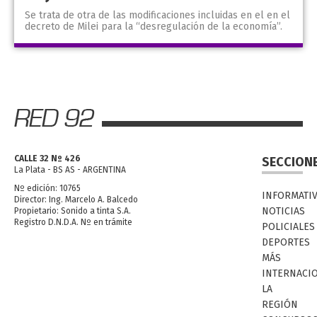
Se trata de otra de las modificaciones incluidas en el en el
decreto de Milei para la “desregulación de la economía”.
CALLE 32 Nº 426
SECCION
La Plata - BS AS - ARGENTINA
Nº edición: 10765
INFORMATI
Director: Ing. Marcelo A. Balcedo
NOTICIAS
Propietario: Sonido a tinta S.A.
Registro D.N.D.A. Nº en trámite
POLICIALES
DEPORTES
MÁS
INTERNACI
LA
REGIÓN