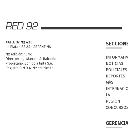
CALLE 32 Nº 426
SECCION
La Plata - BS AS - ARGENTINA
Nº edición: 10765
INFORMATI
Director: Ing. Marcelo A. Balcedo
NOTICIAS
Propietario: Sonido a tinta S.A.
Registro D.N.D.A. Nº en trámite
POLICIALES
DEPORTES
MÁS
INTERNACI
LA
REGIÓN
CONCURSO
GERENCI