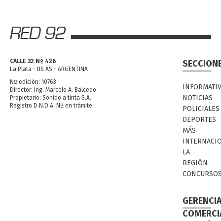
CALLE 32 Nº 426
SECCION
La Plata - BS AS - ARGENTINA
Nº edición: 10763
INFORMATI
Director: Ing. Marcelo A. Balcedo
NOTICIAS
Propietario: Sonido a tinta S.A.
Registro D.N.D.A. Nº en trámite
POLICIALES
DEPORTES
MÁS
INTERNACI
LA
REGIÓN
CONCURSO
GERENCI
COMERCI