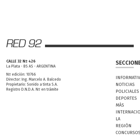
CALLE 32 Nº 426
SECCION
La Plata - BS AS - ARGENTINA
Nº edición: 10766
INFORMATI
Director: Ing. Marcelo A. Balcedo
NOTICIAS
Propietario: Sonido a tinta S.A.
Registro D.N.D.A. Nº en trámite
POLICIALES
DEPORTES
MÁS
INTERNACI
LA
REGIÓN
CONCURSO