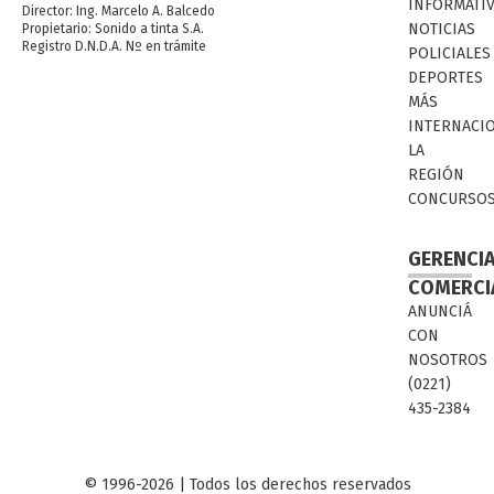
INFORMATI
Director: Ing. Marcelo A. Balcedo
NOTICIAS
Propietario: Sonido a tinta S.A.
Registro D.N.D.A. Nº en trámite
POLICIALES
DEPORTES
MÁS
INTERNACI
LA
REGIÓN
CONCURSO
GERENCI
COMERCI
ANUNCIÁ
CON
NOSOTROS
(0221)
435-2384
© 1996-2026 | Todos los derechos reservados