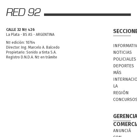
CALLE 32 Nº 426
SECCION
La Plata - BS AS - ARGENTINA
Nº edición: 10764
INFORMATI
Director: Ing. Marcelo A. Balcedo
NOTICIAS
Propietario: Sonido a tinta S.A.
Registro D.N.D.A. Nº en trámite
POLICIALES
DEPORTES
MÁS
INTERNACI
LA
REGIÓN
CONCURSO
GERENCI
COMERCI
ANUNCIÁ