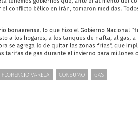
eta tenemos gobiernos que, ante el aumento del co
r el conflicto bélico en Irán, tomaron medidas. Tod
io bonaerense, lo que hizo el Gobierno Nacional “f
osto a los hogares, a los tanques de nafta, al gas, a 
ora se agrega lo de quitar las zonas frías", que imp
s tarifas de gas durante el invierno para millones d
FLORENCIO VARELA
CONSUMO
GAS